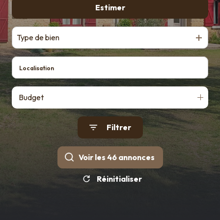
Qui
De l'ancien
Estimer
sommes
nous ?
Type de bien
Contact
Budget
Filtrer
Voir les
46
annonces
Réinitialiser