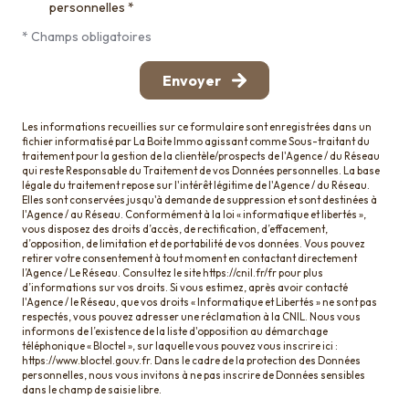
personnelles *
* Champs obligatoires
Envoyer
Les informations recueillies sur ce formulaire sont enregistrées dans un
fichier informatisé par La Boite Immo agissant comme Sous-traitant du
traitement pour la gestion de la clientèle/prospects de l'Agence / du Réseau
qui reste Responsable du Traitement de vos Données personnelles. La base
légale du traitement repose sur l'intérêt légitime de l'Agence / du Réseau.
Elles sont conservées jusqu'à demande de suppression et sont destinées à
l'Agence / au Réseau. Conformément à la loi « informatique et libertés »,
vous disposez des droits d’accès, de rectification, d’effacement,
d’opposition, de limitation et de portabilité de vos données. Vous pouvez
retirer votre consentement à tout moment en contactant directement
l’Agence / Le Réseau. Consultez le site
https://cnil.fr/fr
pour plus
d’informations sur vos droits. Si vous estimez, après avoir contacté
l'Agence / le Réseau, que vos droits « Informatique et Libertés » ne sont pas
respectés, vous pouvez adresser une réclamation à la CNIL. Nous vous
informons de l’existence de la liste d'opposition au démarchage
téléphonique « Bloctel », sur laquelle vous pouvez vous inscrire ici :
https://www.bloctel.gouv.fr
. Dans le cadre de la protection des Données
personnelles, nous vous invitons à ne pas inscrire de Données sensibles
dans le champ de saisie libre.