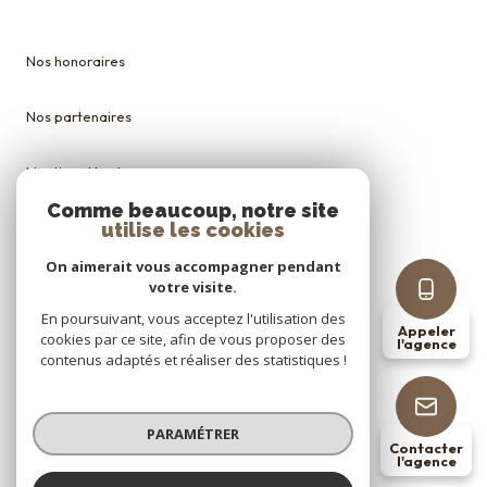
Nos honoraires
Nos partenaires
Mentions légales
Comme beaucoup, notre site
Admin
utilise les cookies
On aimerait vous accompagner pendant
Politique RGPD
votre visite.
En poursuivant, vous acceptez l'utilisation des
Appeler
Cookies
cookies par ce site, afin de vous proposer des
l'agence
contenus adaptés et réaliser des statistiques !
© 2026 | Tous droits réservés
PARAMÉTRER
Contacter
l'agence
Réalisé par