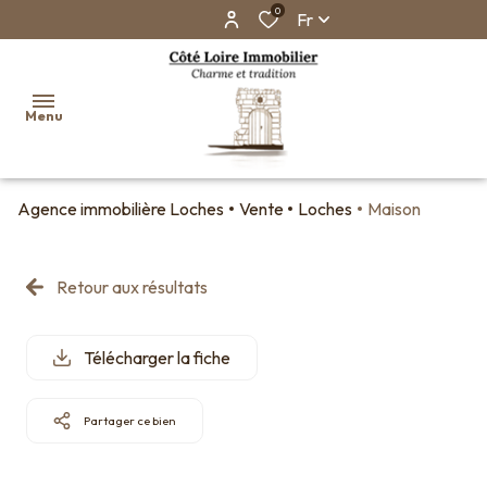
0
Fr
Menu
Agence immobilière Loches
Vente
Loches
Maison
Accueil
Ventes
Retour aux résultats
Biens
vendus
Télécharger la fiche
Faire
estimer
son
Partager ce bien
bien en
ligne