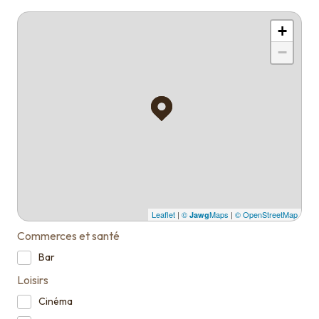
+
−
Leaflet
|
©
Maps
|
© OpenStreetMap
Jawg
Commerces et santé
Bar
Loisirs
Cinéma