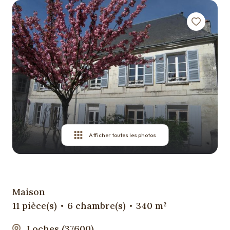
Qui
sommes
nous ?
Contact
Afficher toutes les photos
Maison
11 pièce(s)
6 chambre(s)
340 m²
Loches (37600)