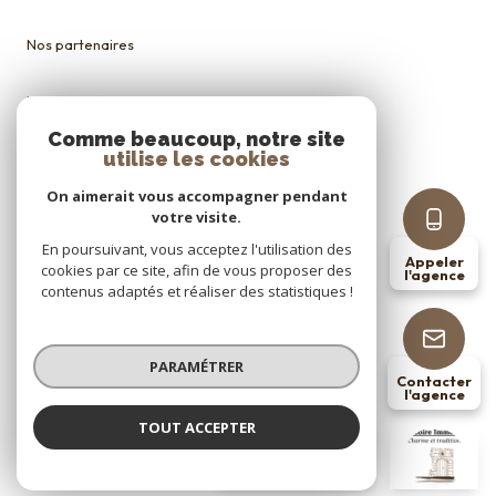
Nos partenaires
Mentions légales
Comme beaucoup, notre site
utilise les cookies
Admin
On aimerait vous accompagner pendant
Politique RGPD
votre visite.
En poursuivant, vous acceptez l'utilisation des
Appeler
cookies par ce site, afin de vous proposer des
Cookies
l'agence
contenus adaptés et réaliser des statistiques !
© 2026 | Tous droits réservés
PARAMÉTRER
Contacter
l'agence
Réalisé par
TOUT ACCEPTER
COTE LOIRE IMMO
Agence