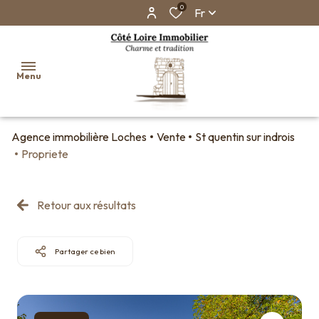
0
Fr
Menu
Agence immobilière Loches
Vente
St quentin sur indrois
Accueil
Propriete
Ventes
Biens
Retour aux résultats
vendus
Faire
Partager ce bien
estimer
son
bien en
ligne