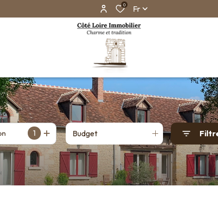
0
Fr
1
on
Budget
Filtr