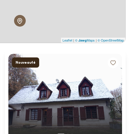
Leaflet
|
©
Maps
|
© OpenStreetMap
Jawg
Nouveauté