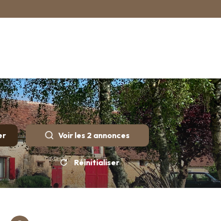
er
Voir les
2
annonces
Réinitialiser