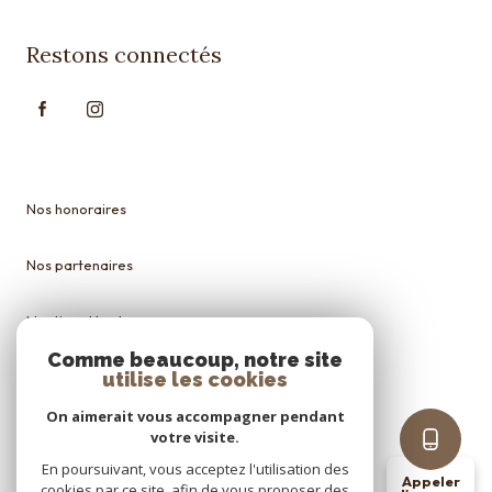
Restons connectés
Nos honoraires
Nos partenaires
Mentions légales
Comme beaucoup, notre site
utilise les cookies
Admin
On aimerait vous accompagner pendant
Politique RGPD
votre visite.
En poursuivant, vous acceptez l'utilisation des
Appeler
cookies par ce site, afin de vous proposer des
Cookies