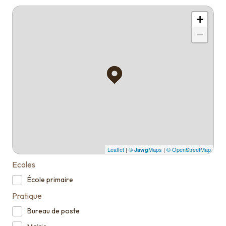
+
−
Leaflet
|
©
Maps
|
© OpenStreetMap
Jawg
Ecoles
École primaire
Pratique
Bureau de poste