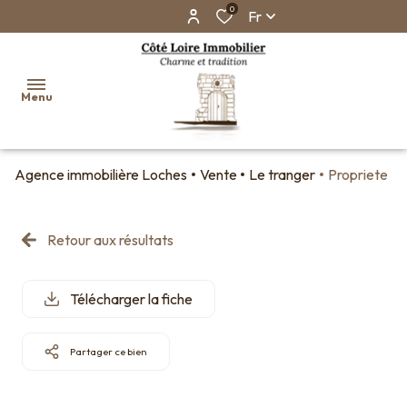
0
Fr
Menu
Agence immobilière Loches
Vente
Le tranger
Propriete
Accueil
Ventes
Retour aux résultats
Biens
vendus
Télécharger la fiche
Faire
estimer
son
Partager ce bien
bien en
ligne