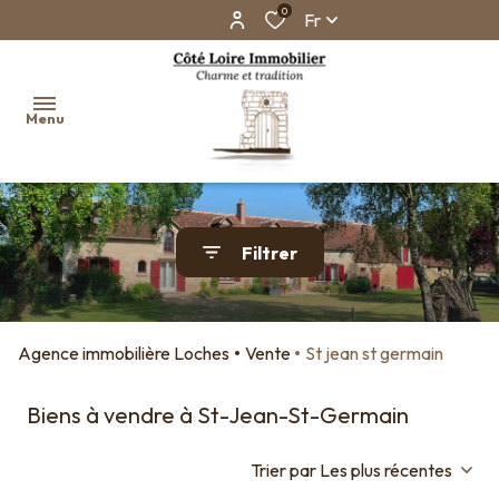
0
Fr
Menu
Accueil
Filtrer
Ventes
Biens
vendus
Agence immobilière Loches
Vente
St jean st germain
Faire
estimer
Biens à vendre à St-Jean-St-Germain
son
bien en
Trier par Les plus récentes
ligne