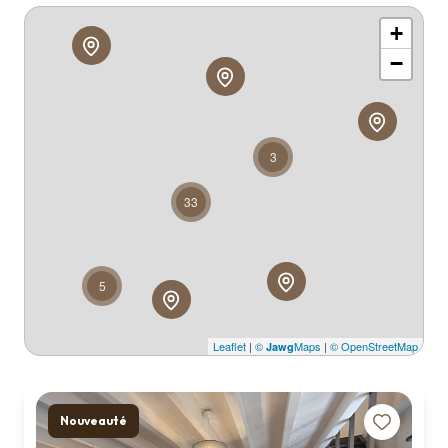
Qui
+
sommes
nous ?
−
Contact
3
33
5
Leaflet
|
©
Maps
|
© OpenStreetMap
Jawg
Nouveauté