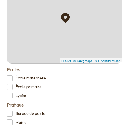
Leaflet
|
©
Maps
|
© OpenStreetMap
Jawg
Ecoles
École maternelle
École primaire
Lycée
Pratique
Bureau de poste
Mairie