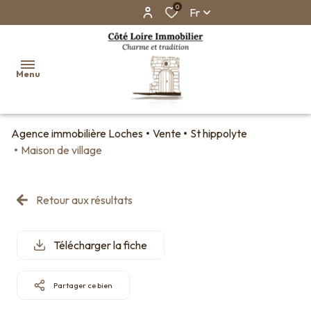
0
Fr
Menu
Agence immobilière Loches
Vente
St hippolyte
Accueil
Maison de village
Ventes
Biens
Retour aux résultats
vendus
Faire
Télécharger la fiche
estimer
son
bien en
Partager ce bien
ligne