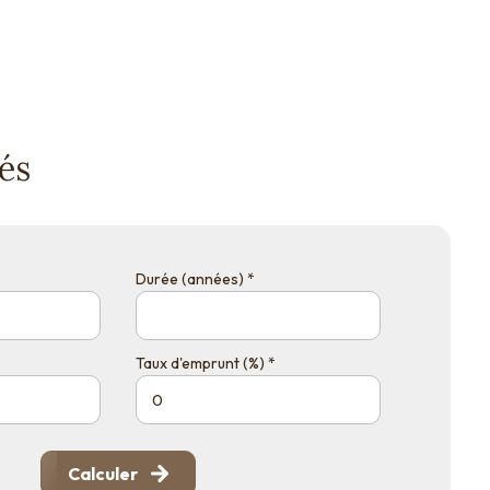
és
Durée (années) *
Taux d'emprunt (%) *
Calculer