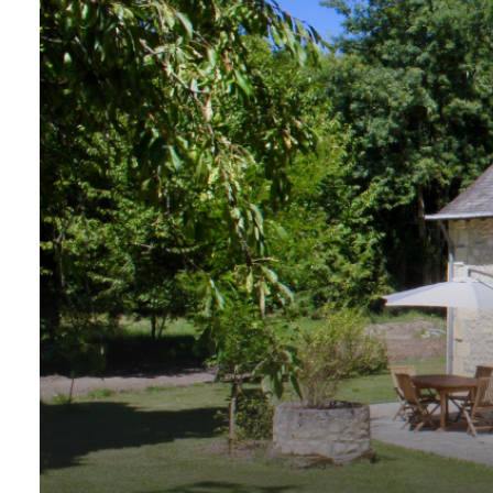
ligne
Qui
sommes
nous ?
Contact