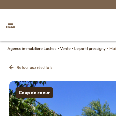
Menu
Agence immobilière Loches
Vente
Le petit pressigny
Mai
Accueil
Ventes
Retour aux résultats
Biens
vendus
Faire
Coup de coeur
estimer
son
bien en