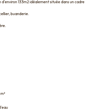
cie d'environ 133m2 idéalement située dans un cadre
llier, buanderie.
ère.
 m²
 d'eau