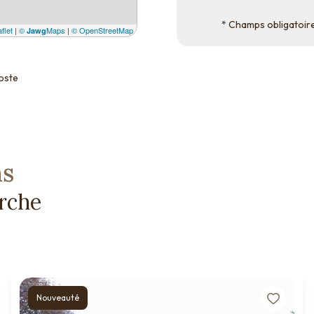
* Champs obligatoir
flet
|
©
Maps
|
© OpenStreetMap
Jawg
oste
ns
erche
Nouveauté