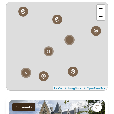
Qui
+
sommes
nous ?
−
Contact
3
33
5
Leaflet
|
©
Maps
|
© OpenStreetMap
Jawg
Nouveauté