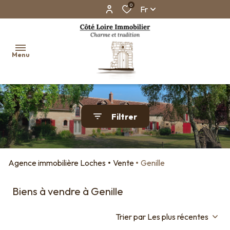
0
Fr
Menu
Accueil
Filtrer
Ventes
Biens
vendus
Agence immobilière Loches
Vente
Genille
Faire
estimer
Biens à vendre à Genille
son
bien en
Trier par Les plus récentes
ligne