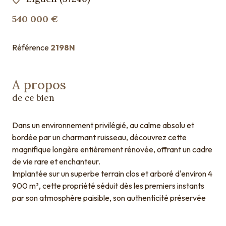
540 000 €
Référence
2198N
A propos
de ce bien
Dans un environnement privilégié, au calme absolu et
bordée par un charmant ruisseau, découvrez cette
magnifique longère entièrement rénovée, offrant un cadre
de vie rare et enchanteur.
Implantée sur un superbe terrain clos et arboré d'environ 4
900 m², cette propriété séduit dès les premiers instants
par son atmosphère paisible, son authenticité préservée
et la qualité de sa rénovation.
D'une surface habitable d'environ 268 m², la maison