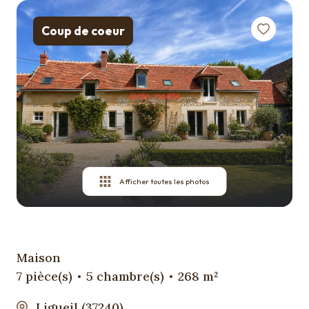
Qui
sommes
Coup de coeur
nous ?
Contact
Afficher toutes les photos
Maison
7 pièce(s)
5 chambre(s)
268 m²
Ligueil (37240)