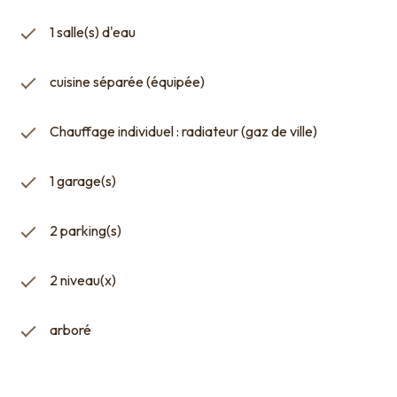
Un lieu de vie exceptionnel où le charme de la
campagne s'exprime pleinement.
1 salle(s) d'eau
cuisine séparée (équipée)
Chauffage individuel : radiateur (gaz de ville)
1 garage(s)
2 parking(s)
2 niveau(x)
arboré