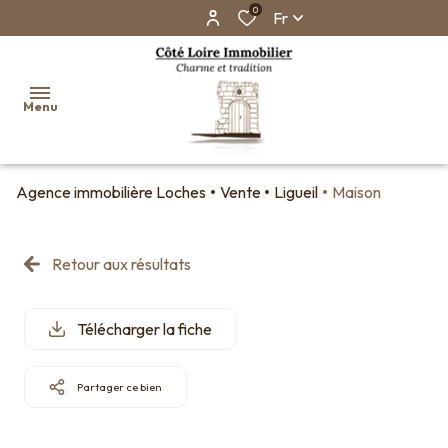
0
Fr
Menu
Agence immobilière Loches
Vente
Ligueil
Maison
Accueil
Ventes
Retour aux résultats
Biens
vendus
Télécharger la fiche
Faire
estimer
son
Partager ce bien
bien en
ligne