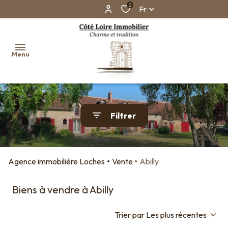
0
Fr
Menu
Accueil
Filtrer
Ventes
Biens
vendus
Agence immobilière Loches
Vente
Abilly
Faire
estimer
Biens à vendre à Abilly
son
bien en
Trier par Les plus récentes
ligne