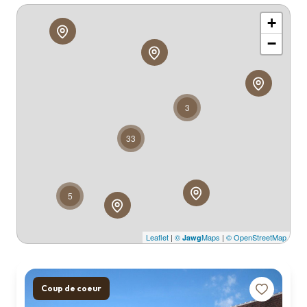
Qui
+
sommes
nous ?
−
Contact
3
33
5
Leaflet
|
©
Maps
|
© OpenStreetMap
Jawg
Coup de coeur