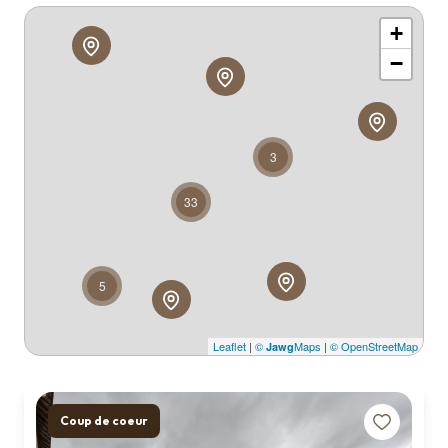
Qui
+
sommes
nous ?
−
Contact
3
33
5
Leaflet
|
©
Maps
|
© OpenStreetMap
Jawg
Coup de coeur